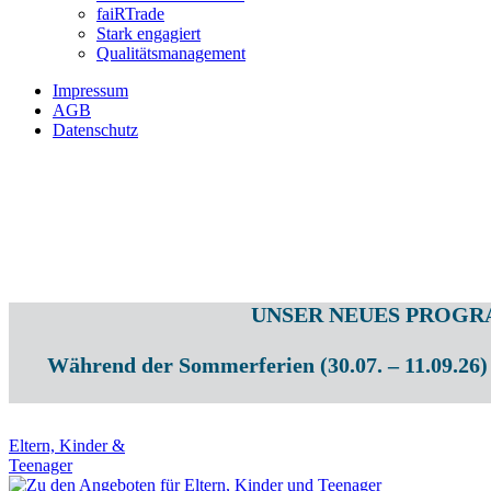
faiRTrade
Stark engagiert
Qualitätsmanagement
Impressum
AGB
Datenschutz
UNSER NEUES PROGRAMM I
Während der Sommerferien (30.07. – 11.09.26) 
Eltern, Kinder &
Teenager