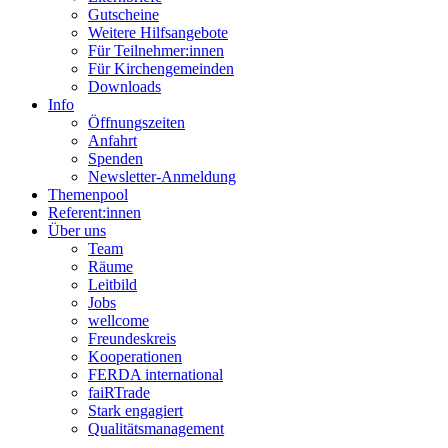
Gutscheine
Weitere Hilfsangebote
Für Teilnehmer:innen
Für Kirchengemeinden
Downloads
Info
Öffnungszeiten
Anfahrt
Spenden
Newsletter-Anmeldung
Themenpool
Referent:innen
Über uns
Team
Räume
Leitbild
Jobs
wellcome
Freundeskreis
Kooperationen
FERDA international
faiRTrade
Stark engagiert
Qualitätsmanagement