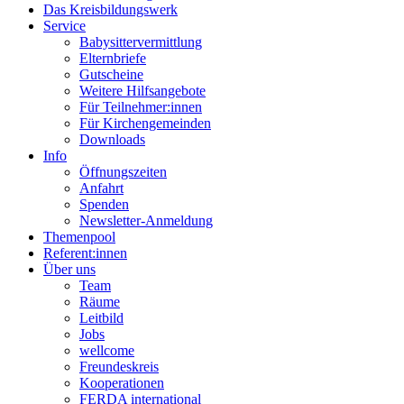
Das Kreisbildungswerk
Service
Babysittervermittlung
Elternbriefe
Gutscheine
Weitere Hilfsangebote
Für Teilnehmer:innen
Für Kirchengemeinden
Downloads
Info
Öffnungszeiten
Anfahrt
Spenden
Newsletter-Anmeldung
Themenpool
Referent:innen
Über uns
Team
Räume
Leitbild
Jobs
wellcome
Freundeskreis
Kooperationen
FERDA international