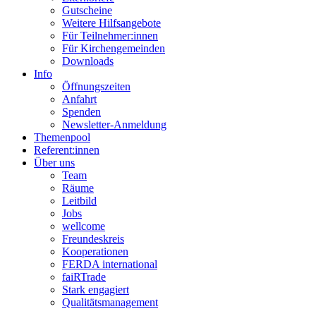
Gutscheine
Weitere Hilfsangebote
Für Teilnehmer:innen
Für Kirchengemeinden
Downloads
Info
Öffnungszeiten
Anfahrt
Spenden
Newsletter-Anmeldung
Themenpool
Referent:innen
Über uns
Team
Räume
Leitbild
Jobs
wellcome
Freundeskreis
Kooperationen
FERDA international
faiRTrade
Stark engagiert
Qualitätsmanagement