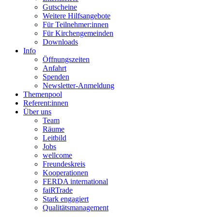
Gutscheine
Weitere Hilfsangebote
Für Teilnehmer:innen
Für Kirchengemeinden
Downloads
Info
Öffnungszeiten
Anfahrt
Spenden
Newsletter-Anmeldung
Themenpool
Referent:innen
Über uns
Team
Räume
Leitbild
Jobs
wellcome
Freundeskreis
Kooperationen
FERDA international
faiRTrade
Stark engagiert
Qualitätsmanagement