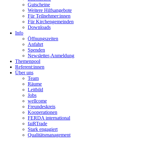
Gutscheine
Weitere Hilfsangebote
Für Teilnehmer:innen
Für Kirchengemeinden
Downloads
Info
Öffnungszeiten
Anfahrt
Spenden
Newsletter-Anmeldung
Themenpool
Referent:innen
Über uns
Team
Räume
Leitbild
Jobs
wellcome
Freundeskreis
Kooperationen
FERDA international
faiRTrade
Stark engagiert
Qualitätsmanagement