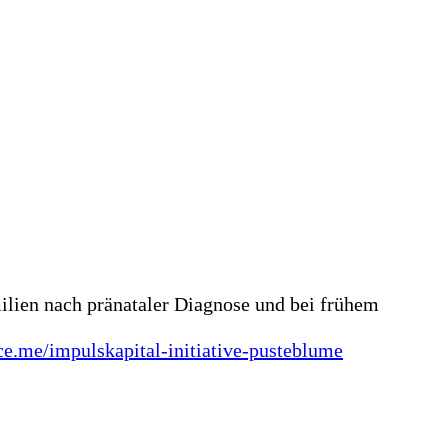
lien nach pränataler Diagnose und bei frühem
ce.me/impulskapital-initiative-pusteblume