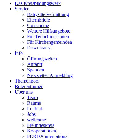
Das Kreisbildungswerk
Service
Babysittervermittlung
Elternbriefe
Gutscheine
Weitere Hilfsangebote
Für Teilnehmer:innen
Für Kirchengemeinden
Downloads
Info
Öffnungszeiten
Anfahrt
Spenden
Newsletter-Anmeldung
Themenpool
Referent:innen
Über uns
Team
Räume
Leitbild
Jobs
wellcome
Freundeskreis
Kooperationen
FERDA international