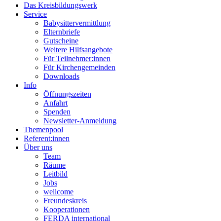
Das Kreisbildungswerk
Service
Babysittervermittlung
Elternbriefe
Gutscheine
Weitere Hilfsangebote
Für Teilnehmer:innen
Für Kirchengemeinden
Downloads
Info
Öffnungszeiten
Anfahrt
Spenden
Newsletter-Anmeldung
Themenpool
Referent:innen
Über uns
Team
Räume
Leitbild
Jobs
wellcome
Freundeskreis
Kooperationen
FERDA international