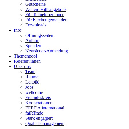
Gutscheine
Weitere Hilfsangebote
Für Teilnehmer:innen
Für Kirchengemeinden
Downloads
Info
Öffnungszeiten
Anfahrt
Spenden
Newsletter-Anmeldung
Themenpool
Referent:innen
Über uns
Team
Räume
Leitbild
Jobs
wellcome
Freundeskreis
Kooperationen
FERDA international
faiRTrade
Stark engagiert
Qualitätsmanagement