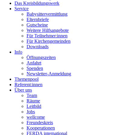
Das Kreisbildungswerk
Service
Babysittervermittlung
Elternbriefe
Gutscheine
Weitere Hilfsangebote
Für Teilnehmer:innen
Für Kirchengemeinden
Downloads
Info
Öffnungszeiten
Anfahrt
Spenden
Newsletter-Anmeldung
Themenpool
Referent:innen
Über uns
Team
Räume
Leitbild
Jobs
wellcome
Freundeskreis
Kooperationen
FERDA international