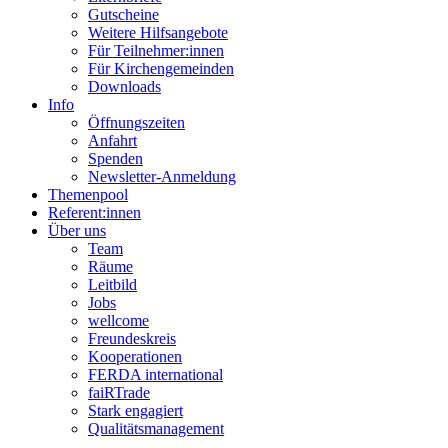
Gutscheine
Weitere Hilfsangebote
Für Teilnehmer:innen
Für Kirchengemeinden
Downloads
Info
Öffnungszeiten
Anfahrt
Spenden
Newsletter-Anmeldung
Themenpool
Referent:innen
Über uns
Team
Räume
Leitbild
Jobs
wellcome
Freundeskreis
Kooperationen
FERDA international
faiRTrade
Stark engagiert
Qualitätsmanagement