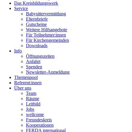
Das Kreisbildungswerk
Service
Babysittervermittlung
Elternbriefe
Gutscheine
Weitere Hilfsangebote
Für Teilnehmer:innen
Für Kirchengemeinden
Downloads
Info
Öffnungszeiten
Anfahrt
Spenden
Newsletter-Anmeldung
Themenpool
Referent:innen
Über uns
Team
Räume
Leitbild
Jobs
wellcome
Freundeskreis
Kooperationen
FERDA international