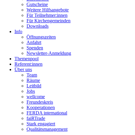
Gutscheine
Weitere Hilfsangebote
Für Teilnehmer:innen
Für Kirchengemeinden
Downloads
Info
Öffnungszeiten
Anfahrt
Spenden
Newsletter-Anmeldung
Themenpool
Referent:innen
Über uns
Team
Räume
Leitbild
Jobs
wellcome
Freundeskreis
Kooperationen
FERDA international
faiRTrade
Stark engagiert
Qualitätsmanagement