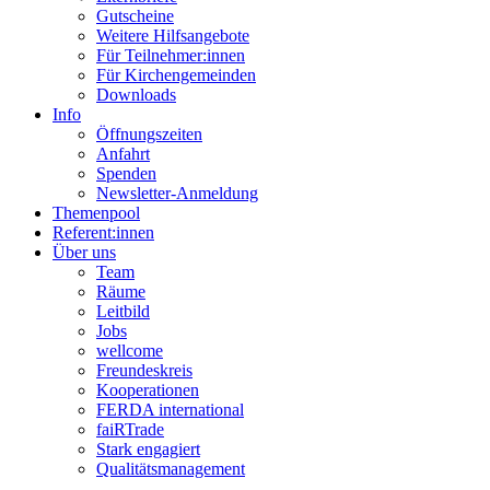
Gutscheine
Weitere Hilfsangebote
Für Teilnehmer:innen
Für Kirchengemeinden
Downloads
Info
Öffnungszeiten
Anfahrt
Spenden
Newsletter-Anmeldung
Themenpool
Referent:innen
Über uns
Team
Räume
Leitbild
Jobs
wellcome
Freundeskreis
Kooperationen
FERDA international
faiRTrade
Stark engagiert
Qualitätsmanagement