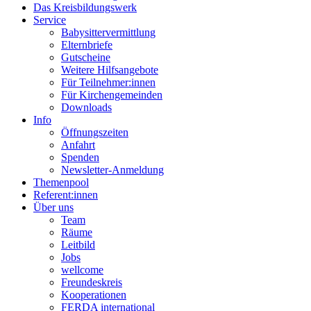
Das Kreisbildungswerk
Service
Babysittervermittlung
Elternbriefe
Gutscheine
Weitere Hilfsangebote
Für Teilnehmer:innen
Für Kirchengemeinden
Downloads
Info
Öffnungszeiten
Anfahrt
Spenden
Newsletter-Anmeldung
Themenpool
Referent:innen
Über uns
Team
Räume
Leitbild
Jobs
wellcome
Freundeskreis
Kooperationen
FERDA international