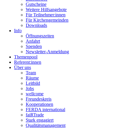
Gutscheine
Weitere Hilfsangebote
Für Teilnehmer:innen
Für Kirchengemeinden
Downloads
Info
Öffnungszeiten
Anfahrt
Spenden
Newsletter-Anmeldung
Themenpool
Referent:innen
Über uns
Team
Räume
Leitbild
Jobs
wellcome
Freundeskreis
Kooperationen
FERDA international
faiRTrade
Stark engagiert
Qualitätsmanagement