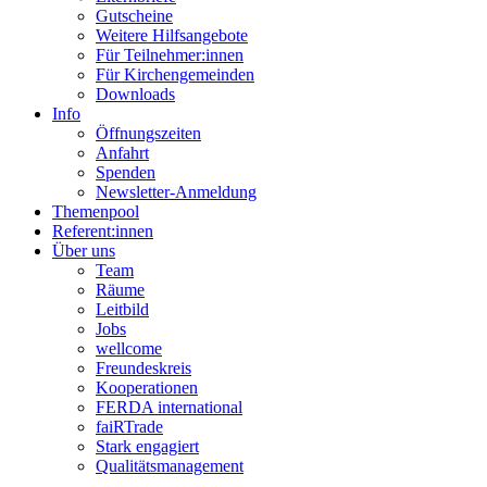
Gutscheine
Weitere Hilfsangebote
Für Teilnehmer:innen
Für Kirchengemeinden
Downloads
Info
Öffnungszeiten
Anfahrt
Spenden
Newsletter-Anmeldung
Themenpool
Referent:innen
Über uns
Team
Räume
Leitbild
Jobs
wellcome
Freundeskreis
Kooperationen
FERDA international
faiRTrade
Stark engagiert
Qualitätsmanagement