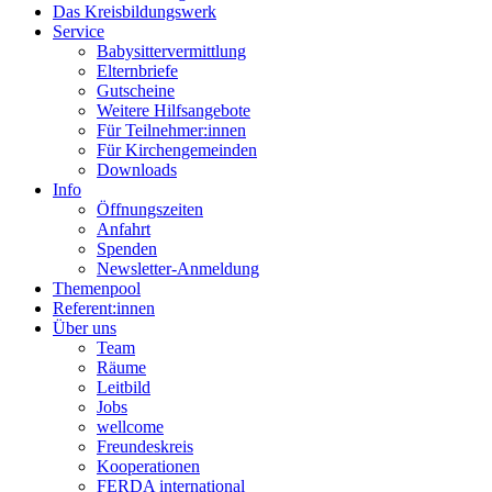
Das Kreisbildungswerk
Service
Babysittervermittlung
Elternbriefe
Gutscheine
Weitere Hilfsangebote
Für Teilnehmer:innen
Für Kirchengemeinden
Downloads
Info
Öffnungszeiten
Anfahrt
Spenden
Newsletter-Anmeldung
Themenpool
Referent:innen
Über uns
Team
Räume
Leitbild
Jobs
wellcome
Freundeskreis
Kooperationen
FERDA international