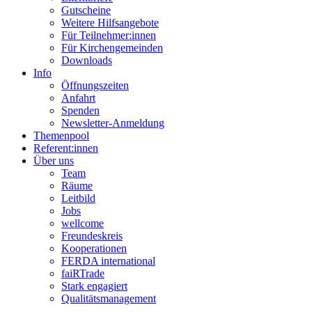
Gutscheine
Weitere Hilfsangebote
Für Teilnehmer:innen
Für Kirchengemeinden
Downloads
Info
Öffnungszeiten
Anfahrt
Spenden
Newsletter-Anmeldung
Themenpool
Referent:innen
Über uns
Team
Räume
Leitbild
Jobs
wellcome
Freundeskreis
Kooperationen
FERDA international
faiRTrade
Stark engagiert
Qualitätsmanagement