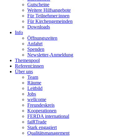
Gutscheine
Weitere Hilfsangebote
Für Teilnehmer:innen
Für Kirchengemeinden
Downloads
Info
Öffnungszeiten
Anfahrt
Spenden
Newsletter-Anmeldung
Themenpool
Referent:innen
Über uns
Team
Räume
Leitbild
Jobs
wellcome
Freundeskreis
Kooperationen
FERDA international
faiRTrade
Stark engagiert
Qualitätsmanagement