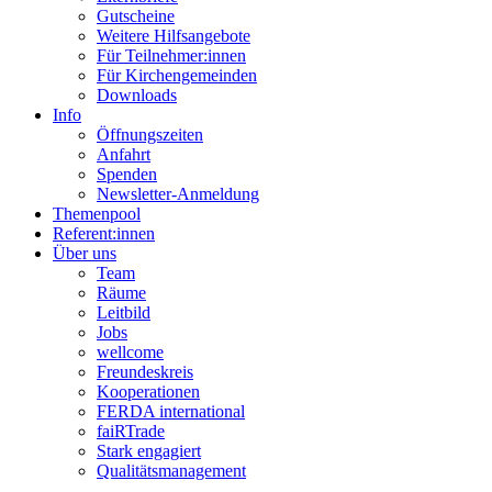
Gutscheine
Weitere Hilfsangebote
Für Teilnehmer:innen
Für Kirchengemeinden
Downloads
Info
Öffnungszeiten
Anfahrt
Spenden
Newsletter-Anmeldung
Themenpool
Referent:innen
Über uns
Team
Räume
Leitbild
Jobs
wellcome
Freundeskreis
Kooperationen
FERDA international
faiRTrade
Stark engagiert
Qualitätsmanagement