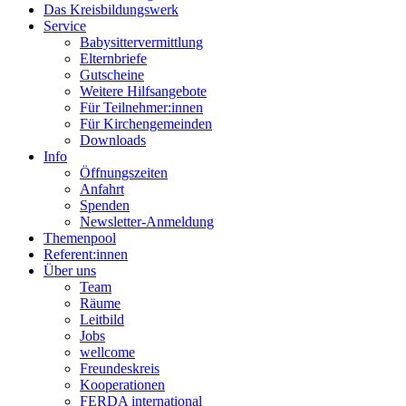
Das Kreisbildungswerk
Service
Babysittervermittlung
Elternbriefe
Gutscheine
Weitere Hilfsangebote
Für Teilnehmer:innen
Für Kirchengemeinden
Downloads
Info
Öffnungszeiten
Anfahrt
Spenden
Newsletter-Anmeldung
Themenpool
Referent:innen
Über uns
Team
Räume
Leitbild
Jobs
wellcome
Freundeskreis
Kooperationen
FERDA international