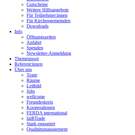
Gutscheine
Weitere Hilfsangebote
Für Teilnehmer:innen
Für Kirchengemeinden
Downloads
Info
Öffnungszeiten
Anfahrt
Spenden
Newsletter-Anmeldung
Themenpool
Referent:innen
Über uns
Team
Räume
Leitbild
Jobs
wellcome
Freundeskreis
Kooperationen
FERDA international
faiRTrade
Stark engagiert
Qualitätsmanagement