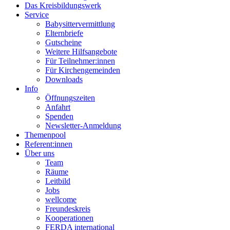
Das Kreisbildungswerk
Service
Babysittervermittlung
Elternbriefe
Gutscheine
Weitere Hilfsangebote
Für Teilnehmer:innen
Für Kirchengemeinden
Downloads
Info
Öffnungszeiten
Anfahrt
Spenden
Newsletter-Anmeldung
Themenpool
Referent:innen
Über uns
Team
Räume
Leitbild
Jobs
wellcome
Freundeskreis
Kooperationen
FERDA international