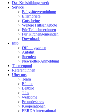
Das Kreisbildungswerk
Service
Babysittervermittlung
Elternbriefe
Gutscheine
Weitere Hilfsangebote
Für Teilnehmer:innen
Für Kirchengemeinden
Downloads
Info
Öffnungszeiten
Anfahrt
Spenden
Newsletter-Anmeldung
Themenpool
Referent:innen
Über uns
Team
Räume
Leitbild
Jobs
wellcome
Freundeskreis
Kooperationen
FERDA international