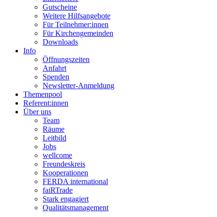
Gutscheine
Weitere Hilfsangebote
Für Teilnehmer:innen
Für Kirchengemeinden
Downloads
Info
Öffnungszeiten
Anfahrt
Spenden
Newsletter-Anmeldung
Themenpool
Referent:innen
Über uns
Team
Räume
Leitbild
Jobs
wellcome
Freundeskreis
Kooperationen
FERDA international
faiRTrade
Stark engagiert
Qualitätsmanagement