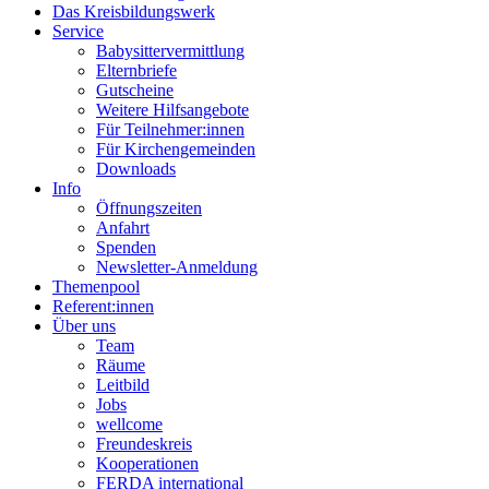
Das Kreisbildungswerk
Service
Babysittervermittlung
Elternbriefe
Gutscheine
Weitere Hilfsangebote
Für Teilnehmer:innen
Für Kirchengemeinden
Downloads
Info
Öffnungszeiten
Anfahrt
Spenden
Newsletter-Anmeldung
Themenpool
Referent:innen
Über uns
Team
Räume
Leitbild
Jobs
wellcome
Freundeskreis
Kooperationen
FERDA international