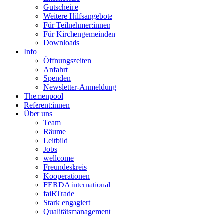
Gutscheine
Weitere Hilfsangebote
Für Teilnehmer:innen
Für Kirchengemeinden
Downloads
Info
Öffnungszeiten
Anfahrt
Spenden
Newsletter-Anmeldung
Themenpool
Referent:innen
Über uns
Team
Räume
Leitbild
Jobs
wellcome
Freundeskreis
Kooperationen
FERDA international
faiRTrade
Stark engagiert
Qualitätsmanagement