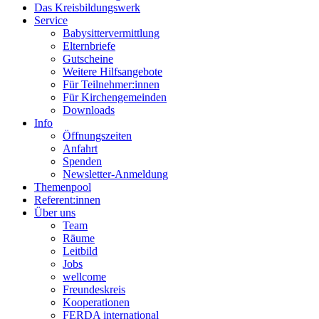
Das Kreisbildungswerk
Service
Babysittervermittlung
Elternbriefe
Gutscheine
Weitere Hilfsangebote
Für Teilnehmer:innen
Für Kirchengemeinden
Downloads
Info
Öffnungszeiten
Anfahrt
Spenden
Newsletter-Anmeldung
Themenpool
Referent:innen
Über uns
Team
Räume
Leitbild
Jobs
wellcome
Freundeskreis
Kooperationen
FERDA international