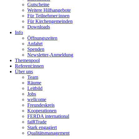
Gutscheine
Weitere Hilfsangebote
Für Teilnehmer:innen
Für Kirchengemeinden
Downloads
Info
Öffnungszeiten
Anfahrt
Spenden
Newsletter-Anmeldung
Themenpool
Referent:innen
Über uns
Team
Räume
Leitbild
Jobs
wellcome
Freundeskreis
Kooperationen
FERDA international
faiRTrade
Stark engagiert
Qualitätsmanagement