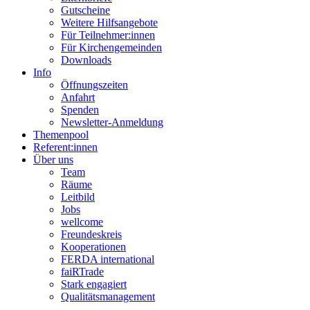
Gutscheine
Weitere Hilfsangebote
Für Teilnehmer:innen
Für Kirchengemeinden
Downloads
Info
Öffnungszeiten
Anfahrt
Spenden
Newsletter-Anmeldung
Themenpool
Referent:innen
Über uns
Team
Räume
Leitbild
Jobs
wellcome
Freundeskreis
Kooperationen
FERDA international
faiRTrade
Stark engagiert
Qualitätsmanagement