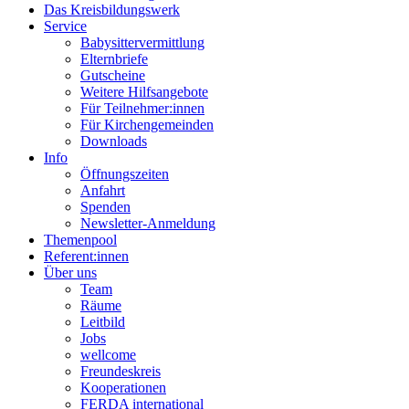
Das Kreisbildungswerk
Service
Babysittervermittlung
Elternbriefe
Gutscheine
Weitere Hilfsangebote
Für Teilnehmer:innen
Für Kirchengemeinden
Downloads
Info
Öffnungszeiten
Anfahrt
Spenden
Newsletter-Anmeldung
Themenpool
Referent:innen
Über uns
Team
Räume
Leitbild
Jobs
wellcome
Freundeskreis
Kooperationen
FERDA international