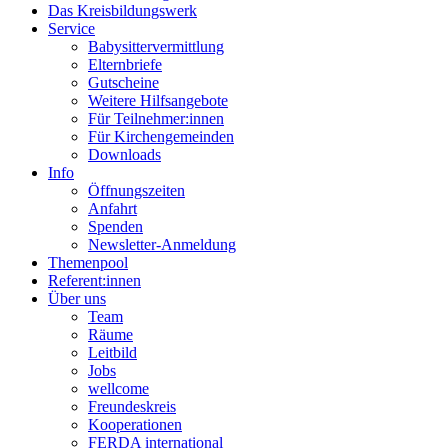
Das Kreisbildungswerk
Service
Babysittervermittlung
Elternbriefe
Gutscheine
Weitere Hilfsangebote
Für Teilnehmer:innen
Für Kirchengemeinden
Downloads
Info
Öffnungszeiten
Anfahrt
Spenden
Newsletter-Anmeldung
Themenpool
Referent:innen
Über uns
Team
Räume
Leitbild
Jobs
wellcome
Freundeskreis
Kooperationen
FERDA international