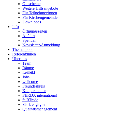
Gutscheine
Weitere Hilfsangebote
Für Teilnehmer:innen
Für Kirchengemeinden
Downloads
Info
Öffnungszeiten
Anfahrt
Spenden
Newsletter-Anmeldung
Themenpool
Referent:innen
Über uns
Team
Räume
Leitbild
Jobs
wellcome
Freundeskreis
Kooperationen
FERDA international
faiRTrade
Stark engagiert
Qualitätsmanagement