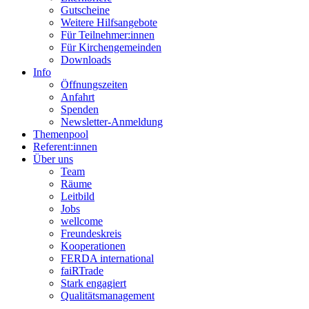
Gutscheine
Weitere Hilfsangebote
Für Teilnehmer:innen
Für Kirchengemeinden
Downloads
Info
Öffnungszeiten
Anfahrt
Spenden
Newsletter-Anmeldung
Themenpool
Referent:innen
Über uns
Team
Räume
Leitbild
Jobs
wellcome
Freundeskreis
Kooperationen
FERDA international
faiRTrade
Stark engagiert
Qualitätsmanagement