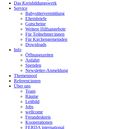
Das Kreisbildungswerk
Service
Babysittervermittlung
Elternbriefe
Gutscheine
Weitere Hilfsangebote
Für Teilnehmer:innen
Für Kirchengemeinden
Downloads
Info
Öffnungszeiten
Anfahrt
Spenden
Newsletter-Anmeldung
Themenpool
Referent:innen
Über uns
Team
Räume
Leitbild
Jobs
wellcome
Freundeskreis
Kooperationen
FERDA international