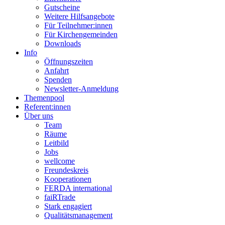
Gutscheine
Weitere Hilfsangebote
Für Teilnehmer:innen
Für Kirchengemeinden
Downloads
Info
Öffnungszeiten
Anfahrt
Spenden
Newsletter-Anmeldung
Themenpool
Referent:innen
Über uns
Team
Räume
Leitbild
Jobs
wellcome
Freundeskreis
Kooperationen
FERDA international
faiRTrade
Stark engagiert
Qualitätsmanagement