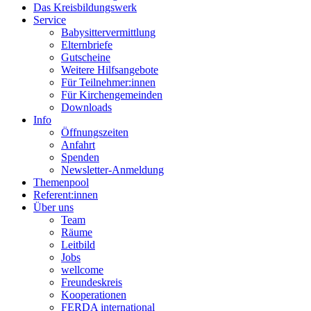
Das Kreisbildungswerk
Service
Babysittervermittlung
Elternbriefe
Gutscheine
Weitere Hilfsangebote
Für Teilnehmer:innen
Für Kirchengemeinden
Downloads
Info
Öffnungszeiten
Anfahrt
Spenden
Newsletter-Anmeldung
Themenpool
Referent:innen
Über uns
Team
Räume
Leitbild
Jobs
wellcome
Freundeskreis
Kooperationen
FERDA international