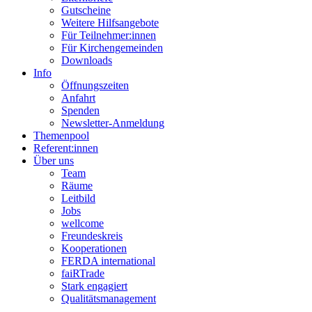
Gutscheine
Weitere Hilfsangebote
Für Teilnehmer:innen
Für Kirchengemeinden
Downloads
Info
Öffnungszeiten
Anfahrt
Spenden
Newsletter-Anmeldung
Themenpool
Referent:innen
Über uns
Team
Räume
Leitbild
Jobs
wellcome
Freundeskreis
Kooperationen
FERDA international
faiRTrade
Stark engagiert
Qualitätsmanagement