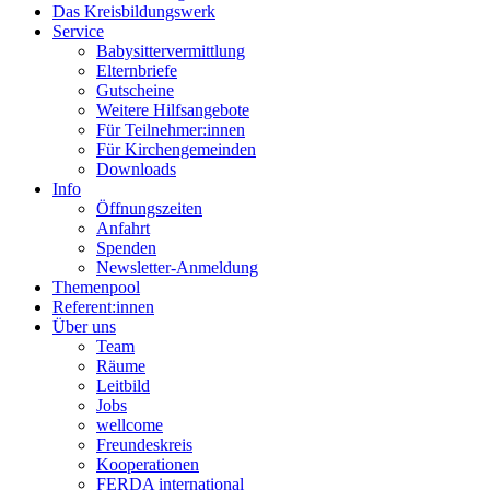
Das Kreisbildungswerk
Service
Babysittervermittlung
Elternbriefe
Gutscheine
Weitere Hilfsangebote
Für Teilnehmer:innen
Für Kirchengemeinden
Downloads
Info
Öffnungszeiten
Anfahrt
Spenden
Newsletter-Anmeldung
Themenpool
Referent:innen
Über uns
Team
Räume
Leitbild
Jobs
wellcome
Freundeskreis
Kooperationen
FERDA international