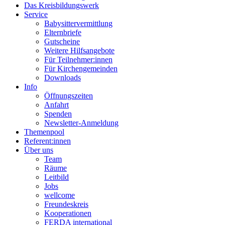
Das Kreisbildungswerk
Service
Babysittervermittlung
Elternbriefe
Gutscheine
Weitere Hilfsangebote
Für Teilnehmer:innen
Für Kirchengemeinden
Downloads
Info
Öffnungszeiten
Anfahrt
Spenden
Newsletter-Anmeldung
Themenpool
Referent:innen
Über uns
Team
Räume
Leitbild
Jobs
wellcome
Freundeskreis
Kooperationen
FERDA international