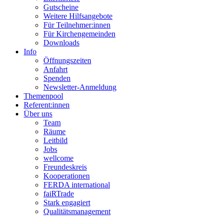
Gutscheine
Weitere Hilfsangebote
Für Teilnehmer:innen
Für Kirchengemeinden
Downloads
Info
Öffnungszeiten
Anfahrt
Spenden
Newsletter-Anmeldung
Themenpool
Referent:innen
Über uns
Team
Räume
Leitbild
Jobs
wellcome
Freundeskreis
Kooperationen
FERDA international
faiRTrade
Stark engagiert
Qualitätsmanagement