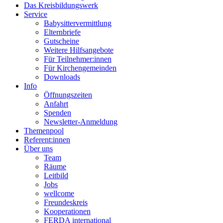
Das Kreisbildungswerk
Service
Babysittervermittlung
Elternbriefe
Gutscheine
Weitere Hilfsangebote
Für Teilnehmer:innen
Für Kirchengemeinden
Downloads
Info
Öffnungszeiten
Anfahrt
Spenden
Newsletter-Anmeldung
Themenpool
Referent:innen
Über uns
Team
Räume
Leitbild
Jobs
wellcome
Freundeskreis
Kooperationen
FERDA international