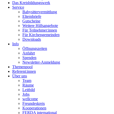
Das Kreisbildungswerk
Service
Babysittervermittlung
Elternbriefe
Gutscheine
Weitere Hilfsangebote
Für Teilnehmer:innen
Für Kirchengemeinden
Downloads
Info
Öffnungszeiten
Anfahrt
Spenden
Newsletter-Anmeldung
Themenpool
Referent:innen
Über uns
Team
Räume
Leitbild
Jobs
wellcome
Freundeskreis
Kooperationen
FERDA international