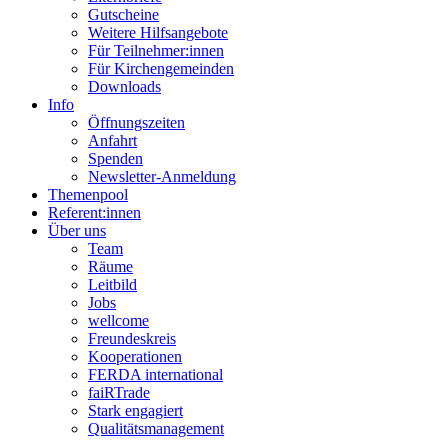
Gutscheine
Weitere Hilfsangebote
Für Teilnehmer:innen
Für Kirchengemeinden
Downloads
Info
Öffnungszeiten
Anfahrt
Spenden
Newsletter-Anmeldung
Themenpool
Referent:innen
Über uns
Team
Räume
Leitbild
Jobs
wellcome
Freundeskreis
Kooperationen
FERDA international
faiRTrade
Stark engagiert
Qualitätsmanagement