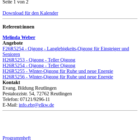
Seite 1 von 2
Download für den Kalender
Referent:innen
Melinda Weber
Angebote
F26R5254 - Qigong - Langlebigkeits-Qigong für Einsteiger und
Senioren
H26R5253 - Qigong - Teller Qigong
H26R5254 - Qigong - Teller Qigong
H26R5255 - Winter-Qigong für Ruhe und neue Energie
H26R5256 - Winter-Qigong für Ruhe und neue Energie
Kontakt
Evang. Bildung Reutlingen
Pestalozzistr. 54, 72762 Reutlingen
Telefon: 07121/9296-11
E-Mail:
info.ebr@elkw.de
Programmheft