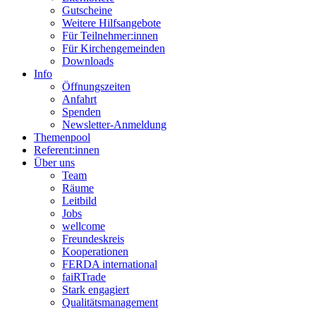
Gutscheine
Weitere Hilfsangebote
Für Teilnehmer:innen
Für Kirchengemeinden
Downloads
Info
Öffnungszeiten
Anfahrt
Spenden
Newsletter-Anmeldung
Themenpool
Referent:innen
Über uns
Team
Räume
Leitbild
Jobs
wellcome
Freundeskreis
Kooperationen
FERDA international
faiRTrade
Stark engagiert
Qualitätsmanagement