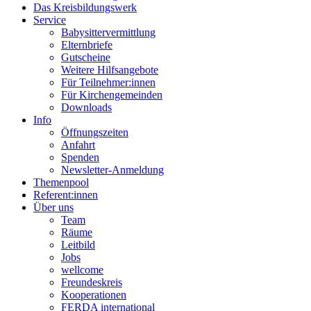
Das Kreisbildungswerk
Service
Babysittervermittlung
Elternbriefe
Gutscheine
Weitere Hilfsangebote
Für Teilnehmer:innen
Für Kirchengemeinden
Downloads
Info
Öffnungszeiten
Anfahrt
Spenden
Newsletter-Anmeldung
Themenpool
Referent:innen
Über uns
Team
Räume
Leitbild
Jobs
wellcome
Freundeskreis
Kooperationen
FERDA international