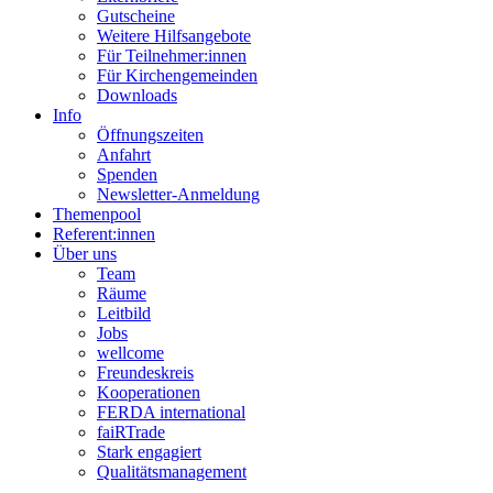
Gutscheine
Weitere Hilfsangebote
Für Teilnehmer:innen
Für Kirchengemeinden
Downloads
Info
Öffnungszeiten
Anfahrt
Spenden
Newsletter-Anmeldung
Themenpool
Referent:innen
Über uns
Team
Räume
Leitbild
Jobs
wellcome
Freundeskreis
Kooperationen
FERDA international
faiRTrade
Stark engagiert
Qualitätsmanagement