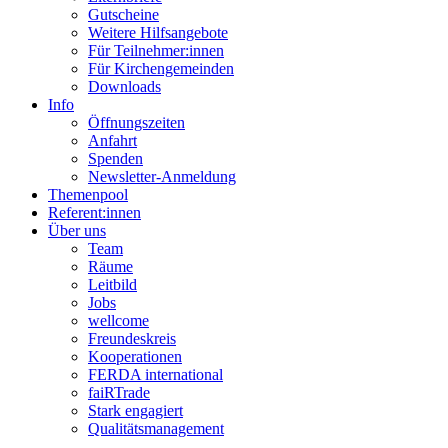
Gutscheine
Weitere Hilfsangebote
Für Teilnehmer:innen
Für Kirchengemeinden
Downloads
Info
Öffnungszeiten
Anfahrt
Spenden
Newsletter-Anmeldung
Themenpool
Referent:innen
Über uns
Team
Räume
Leitbild
Jobs
wellcome
Freundeskreis
Kooperationen
FERDA international
faiRTrade
Stark engagiert
Qualitätsmanagement