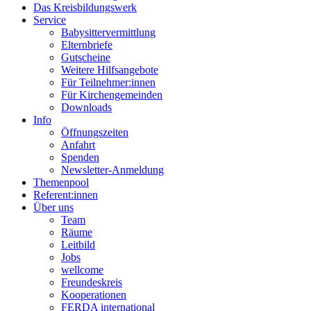
Das Kreisbildungswerk
Service
Babysittervermittlung
Elternbriefe
Gutscheine
Weitere Hilfsangebote
Für Teilnehmer:innen
Für Kirchengemeinden
Downloads
Info
Öffnungszeiten
Anfahrt
Spenden
Newsletter-Anmeldung
Themenpool
Referent:innen
Über uns
Team
Räume
Leitbild
Jobs
wellcome
Freundeskreis
Kooperationen
FERDA international