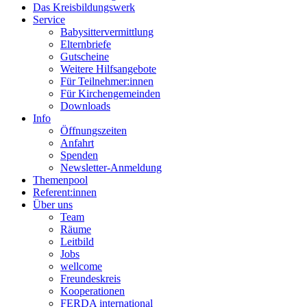
Das Kreisbildungswerk
Service
Babysittervermittlung
Elternbriefe
Gutscheine
Weitere Hilfsangebote
Für Teilnehmer:innen
Für Kirchengemeinden
Downloads
Info
Öffnungszeiten
Anfahrt
Spenden
Newsletter-Anmeldung
Themenpool
Referent:innen
Über uns
Team
Räume
Leitbild
Jobs
wellcome
Freundeskreis
Kooperationen
FERDA international