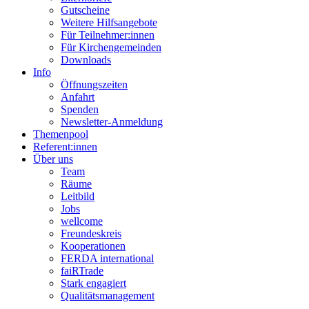
Gutscheine
Weitere Hilfsangebote
Für Teilnehmer:innen
Für Kirchengemeinden
Downloads
Info
Öffnungszeiten
Anfahrt
Spenden
Newsletter-Anmeldung
Themenpool
Referent:innen
Über uns
Team
Räume
Leitbild
Jobs
wellcome
Freundeskreis
Kooperationen
FERDA international
faiRTrade
Stark engagiert
Qualitätsmanagement