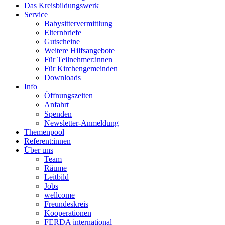
Das Kreisbildungswerk
Service
Babysittervermittlung
Elternbriefe
Gutscheine
Weitere Hilfsangebote
Für Teilnehmer:innen
Für Kirchengemeinden
Downloads
Info
Öffnungszeiten
Anfahrt
Spenden
Newsletter-Anmeldung
Themenpool
Referent:innen
Über uns
Team
Räume
Leitbild
Jobs
wellcome
Freundeskreis
Kooperationen
FERDA international