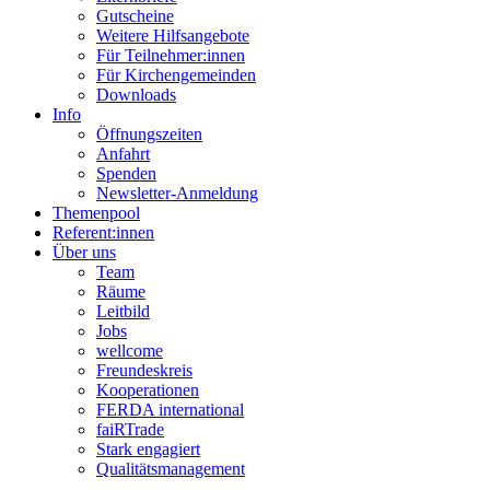
Gutscheine
Weitere Hilfsangebote
Für Teilnehmer:innen
Für Kirchengemeinden
Downloads
Info
Öffnungszeiten
Anfahrt
Spenden
Newsletter-Anmeldung
Themenpool
Referent:innen
Über uns
Team
Räume
Leitbild
Jobs
wellcome
Freundeskreis
Kooperationen
FERDA international
faiRTrade
Stark engagiert
Qualitätsmanagement