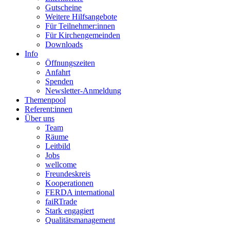
Gutscheine
Weitere Hilfsangebote
Für Teilnehmer:innen
Für Kirchengemeinden
Downloads
Info
Öffnungszeiten
Anfahrt
Spenden
Newsletter-Anmeldung
Themenpool
Referent:innen
Über uns
Team
Räume
Leitbild
Jobs
wellcome
Freundeskreis
Kooperationen
FERDA international
faiRTrade
Stark engagiert
Qualitätsmanagement