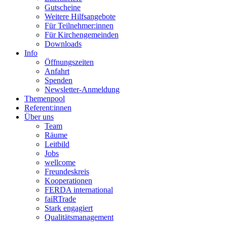
Gutscheine
Weitere Hilfsangebote
Für Teilnehmer:innen
Für Kirchengemeinden
Downloads
Info
Öffnungszeiten
Anfahrt
Spenden
Newsletter-Anmeldung
Themenpool
Referent:innen
Über uns
Team
Räume
Leitbild
Jobs
wellcome
Freundeskreis
Kooperationen
FERDA international
faiRTrade
Stark engagiert
Qualitätsmanagement