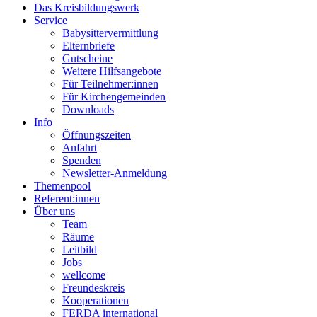
Das Kreisbildungswerk
Service
Babysittervermittlung
Elternbriefe
Gutscheine
Weitere Hilfsangebote
Für Teilnehmer:innen
Für Kirchengemeinden
Downloads
Info
Öffnungszeiten
Anfahrt
Spenden
Newsletter-Anmeldung
Themenpool
Referent:innen
Über uns
Team
Räume
Leitbild
Jobs
wellcome
Freundeskreis
Kooperationen
FERDA international