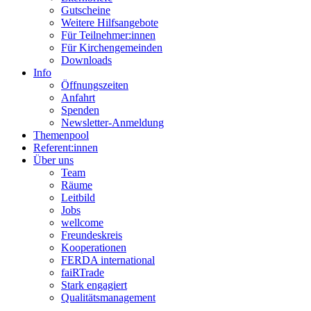
Gutscheine
Weitere Hilfsangebote
Für Teilnehmer:innen
Für Kirchengemeinden
Downloads
Info
Öffnungszeiten
Anfahrt
Spenden
Newsletter-Anmeldung
Themenpool
Referent:innen
Über uns
Team
Räume
Leitbild
Jobs
wellcome
Freundeskreis
Kooperationen
FERDA international
faiRTrade
Stark engagiert
Qualitätsmanagement